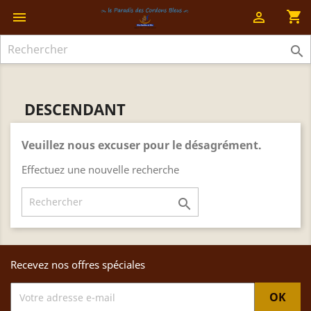
shopping_cart



DESCENDANT
Veuillez nous excuser pour le désagrément.
Effectuez une nouvelle recherche

Recevez nos offres spéciales