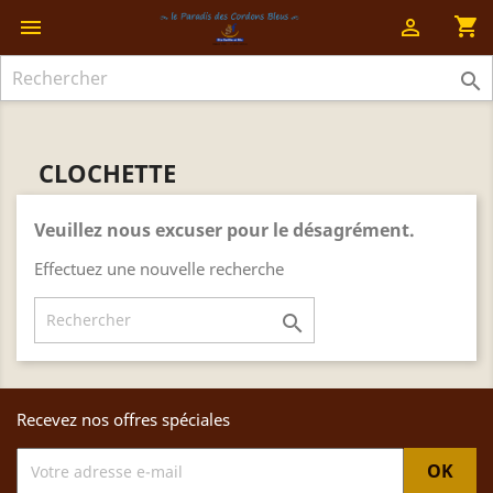
shopping_cart



CLOCHETTE
Veuillez nous excuser pour le désagrément.
Effectuez une nouvelle recherche

Recevez nos offres spéciales