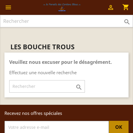
shopping_cart



LES BOUCHE TROUS
Veuillez nous excuser pour le désagrément.
Effectuez une nouvelle recherche

Recevez nos offres spéciales