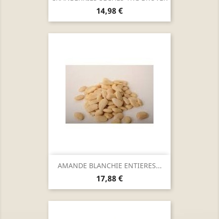
Prix
14,98 €
AMANDE BLANCHIE ENTIERES...
Prix
17,88 €