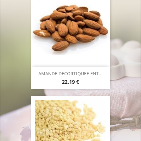
AMANDE DECORTIQUEE ENT...
Prix
22,19 €