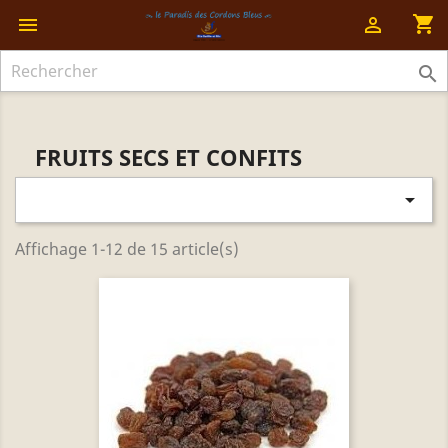
shopping_cart



FRUITS SECS ET CONFITS

Affichage 1-12 de 15 article(s)